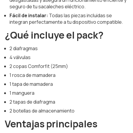
desgastadas y asegurá un funcionamiento eficiente y
seguro de tu sacaleches eléctrico.
Fácil de instalar:
Todas las piezas incluidas se
integran perfectamente a tu dispositivo compatible.
¿Qué incluye el pack?
2 diafragmas
4 válvulas
2 copas Comforfit (25mm)
1 rosca de mamadera
1 tapa de mamadera
1 manguera
2 tapas de diafragma
2 botellas de almacenamiento
Ventajas principales