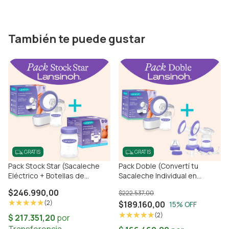
También te puede gustar
GRATIS
GRATIS
Pack Stock Star (Sacaleche
Pack Doble (Convertí tu
Eléctrico + Botellas de
Sacaleche Individual en
Almacenamiento)
Doble)
$246.990,00
$222.537,00
(2)
$189.160,00
15
% OFF
(2)