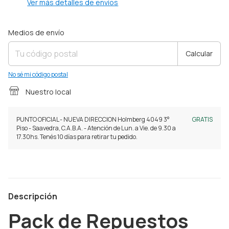
Ver más detalles de envíos
Entregas para el CP:
Cambiar CP
Medios de envío
Calcular
No sé mi código postal
Nuestro local
PUNTO OFICIAL - NUEVA DIRECCION Holmberg 4049 3°
GRATIS
Piso - Saavedra, C.A.B.A. - Atención de Lun. a Vie. de 9.30 a
17.30hs. Tenés 10 días para retirar tu pedido.
Descripción
Pack de Repuestos