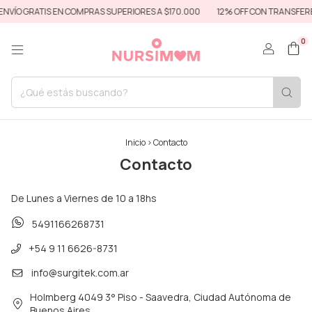
NVÍO GRATIS EN COMPRAS SUPERIORES A $170.000
12% OFF CON TRANSFERE
0
Inicio
>
Contacto
Contacto
De Lunes a Viernes de 10 a 18hs
5491166268731
+54 9 11 6626-8731
info@surgitek.com.ar
Holmberg 4049 3° Piso - Saavedra, Ciudad Autónoma de
Buenos Aires