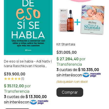
Kit Shantala
$31.005,00
De eso sí se habla - Adí Nativ |
Ivana Raschkovan | Noelia
Schulz
$39.900,00
(1)
¡Solo quedan
4
en stock!