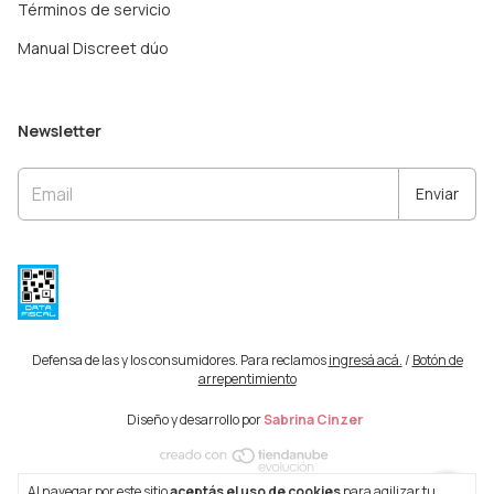
Términos de servicio
Manual Discreet dúo
Newsletter
Defensa de las y los consumidores. Para reclamos
ingresá acá.
/
Botón de
arrepentimiento
Diseño y desarrollo por
Sabrina Cinzer
Al navegar por este sitio
aceptás el uso de cookies
para agilizar tu
Copyright Nursimom - 2026. Todos los derechos reservados.