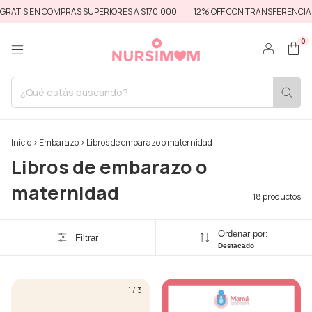
IS EN COMPRAS SUPERIORES A $170.000
12% OFF CON TRANSFERENCIA BAN
0
Inicio
>
Embarazo
>
Libros de embarazo o maternidad
Libros de embarazo o
maternidad
18 productos
Ordenar por:
Filtrar
Destacado
1
/
3