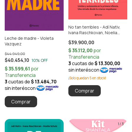
No tan terribles - Adí Nativ,
Ivana Raschkovan, Noelia
Leche de madre - Violeta
Schulz
$39.900,00
Vazquez
$44.949,00
$40.454,10
10
% OFF
¡Solo quedan
5
en stock!
1
/
3