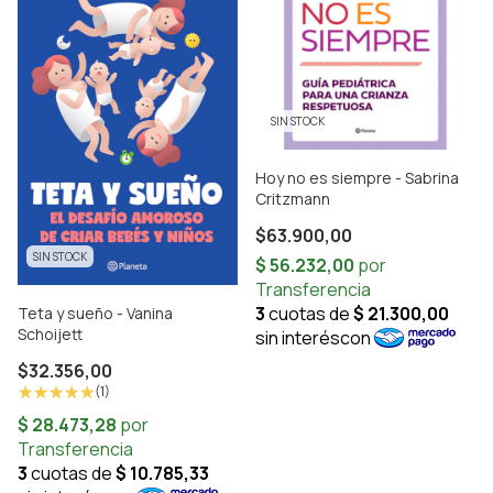
SIN STOCK
Hoy no es siempre - Sabrina
Critzmann
$63.900,00
SIN STOCK
Teta y sueño - Vanina
Schoijett
$32.356,00
(1)