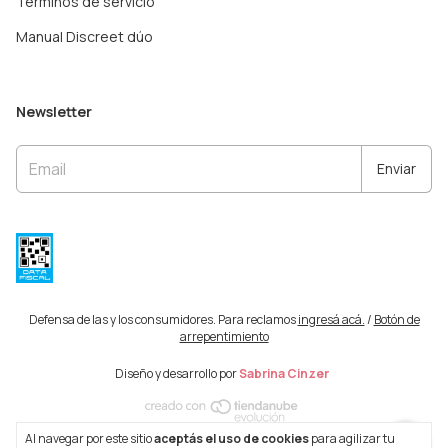
Términos de servicio
Manual Discreet dúo
Newsletter
Defensa de las y los consumidores. Para reclamos
ingresá acá.
/
Botón de
arrepentimiento
Diseño y desarrollo por
Sabrina Cinzer
Al navegar por este sitio
aceptás el uso de cookies
para agilizar tu
Copyright Nursimom - 2026. Todos los derechos reservados.