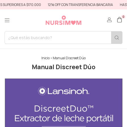
IORES A $170.000
12% OFF CON TRANSFERENCIA BANCARIA
HASTA 6 CU
0
Inicio
>
Manual Discreet Dúo
Manual Discreet Dúo