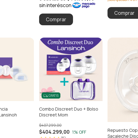
GRATIS
ncia
Combo Discreet Duo + Bolso
Lansinoh
Discreet Mom
$407.299,00
Repuesto Cop
$404.299,00
1
% OFF
Sacaleche Dis