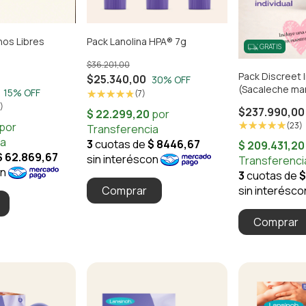
os Libres
Pack Lanolina HPA® 7g
GRATIS
$36.201,00
Pack Discreet I
$25.340,00
30
% OFF
(Sacaleche man
15
% OFF
(7)
Bolsitas de A
)
$237.990,00
25u.)
(23)