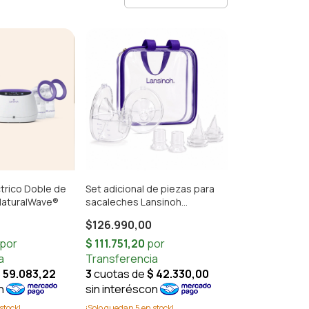
trico Doble de
Set adicional de piezas para
 NaturalWave®
sacaleches Lansinoh
DiscreetDuo – Repuestos y
$126.990,00
accesorios extra
stock!
¡Solo quedan
5
en stock!