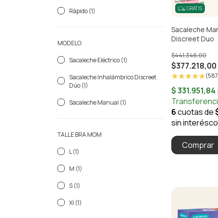
GRATIS
Rápido (1)
Sacaleche Man
Discreet Duo
MODELO
$441.346,00
Sacaleche Eléctrico (1)
$377.218,00
(587
Sacaleche Inhalámbrico Discreet
Dúo (1)
Sacaleche Manual (1)
TALLE BRA MOM
L (1)
M (1)
S (1)
Xl (1)