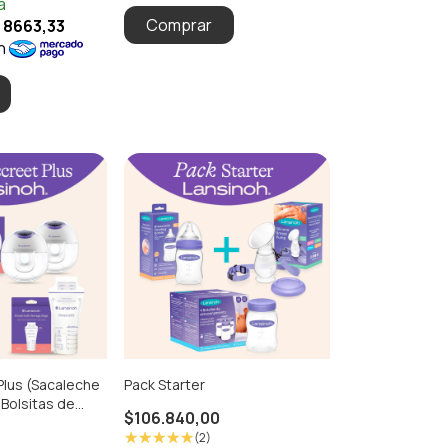
Plus (Sacaleche
Pack Starter
 Bolsitas de
$106.840,00
o x 25u.)
(2)