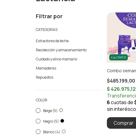
Filtrar por
CATEGORÍAS
Extractores de leche
Recolección y almacenamiento
GRATIS
Cuidado y alivio mamario
Mamaderas
Combo semana 
Repuestos
$485.199,00
COLOR
Beige (5)
Negro (5)
Comprar
Blanco (4)