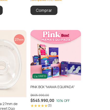
GRATIS
PINK BOX "MAMA EQUIPADA"
$605.990,00
$545.990,00
10
% OFF
a 27mm de
(3)
creet Dúo