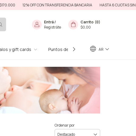
2% OFF CON TRANSFERENCIA BANCARIA
HASTA 6 CUOTAS SIN INTERES
E
Entrá
/
Carrito
(
0
)
Registráte
$0,00
los y gift cards
Puntos de Venta
Preguntas Frecuente
AR
Ordenar por