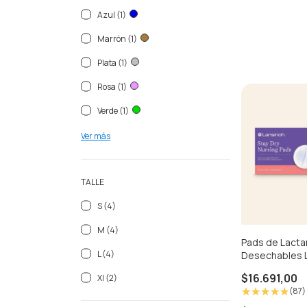
Azul (1)
Marrón (1)
Plata (1)
Rosa (1)
Verde (1)
Ver más
TALLE
S (4)
M (4)
Pads de Lacta
L (4)
Desechables 
$16.691,00
Xl (2)
(87)