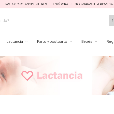
OTAS SIN INTERES
ENVÍO GRATIS EN COMPRAS SUPERIORES A $170.000
1
Lactancia
Parto y postparto
Bebés
Rega