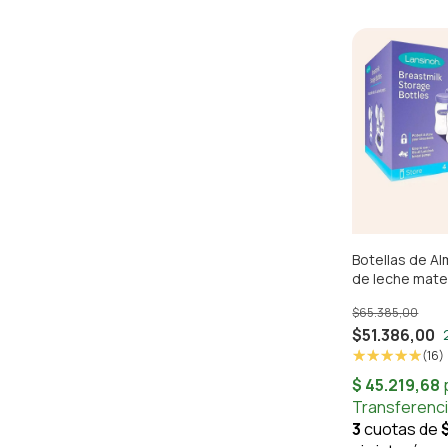
Botellas de A
de leche mate
$65.385,00
$51.386,00
(16)