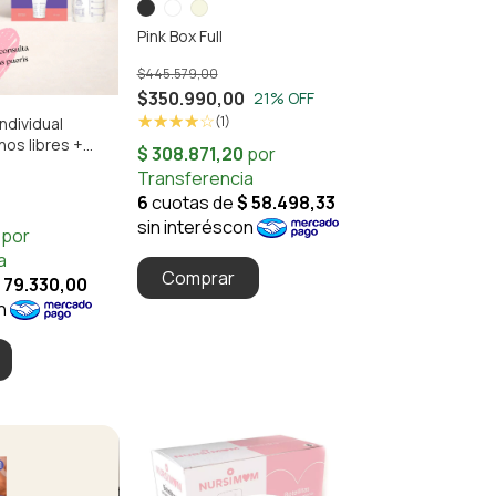
Pink Box Full
$445.579,00
$350.990,00
21
% OFF
(1)
ndividual
os libres +
lmacenamiento x
Comprar