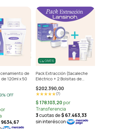
GRATIS
acenamiento de
Pack Extracción (Sacaleche
 de 120ml x 50
Eléctrico + 2 Bolsitas de
Almacenamiento x 25)
$202.390,00
(7)
9
% OFF