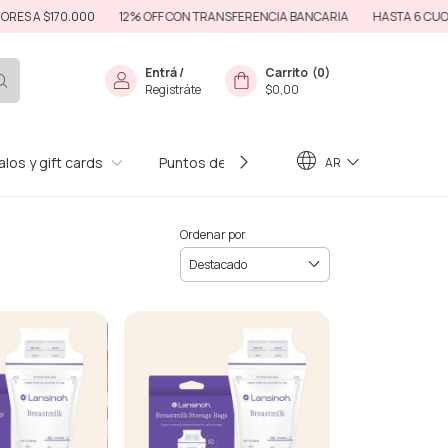
170.000
12% OFF CON TRANSFERENCIA BANCARIA
HASTA 6 CUOTAS SIN I
Entrá
/
Carrito
(
0
)
Registráte
$0,00
los y gift cards
Puntos de Venta
Preguntas Frecuente
AR
Ordenar por