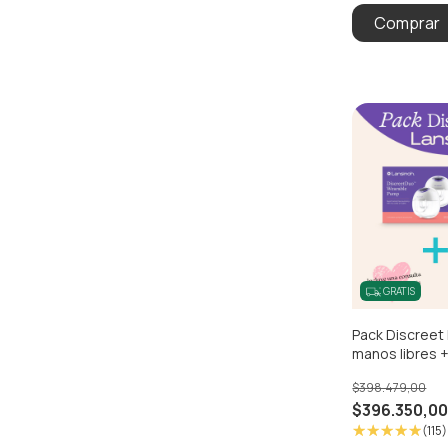
GRATIS
Pack Discreet
manos libres +
Almacenamient
$398.479,00
$396.350,0
(115)