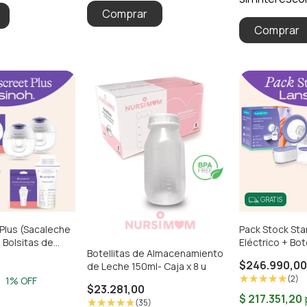
GRATIS
 Plus (Sacaleche
Pack Stock Sta
 Bolsitas de
Eléctrico + Bot
Botellitas de Almacenamiento
o x 25u.)
Almacenamien
$246.990,0
de Leche 150ml- Caja x 8 u
(2)
0
1
% OFF
$23.281,00
(35)