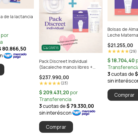
de la lactancia
Bolsas de Alm
Leche Materna
$21.255,00
GRATIS
(29)
Pack Discreet Individual
(Sacaleche manos libres +
Bolsitas de Almacenamiento x
$237.990,00
25u.)
(23)