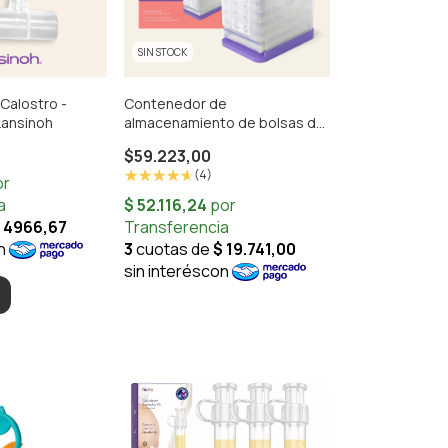
SIN STOCK
Calostro -
Contenedor de
Lansinoh
almacenamiento de bolsas de
leche materna Lansinoh
$59.223,00
(4)