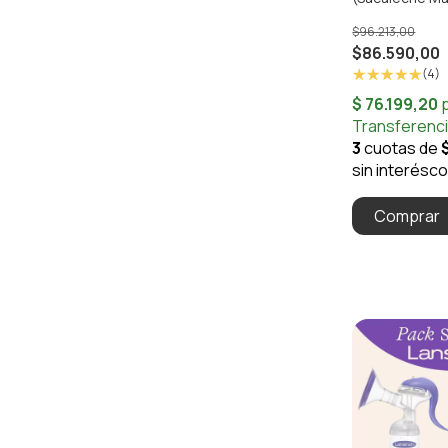
25)
$96.213,00
$86.590,00
(4)