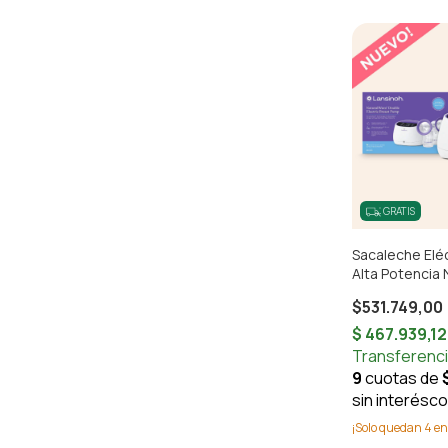
GRATIS
Sacaleche Elé
Alta Potencia
$531.749,00
¡Solo quedan
4
en