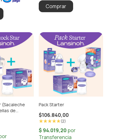
r (Sacaleche
Pack Starter
ellas de
$106.840,00
to)
0
(2)