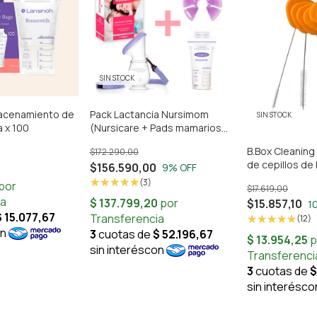
SIN STOCK
macenamiento de
Pack Lactancia Nursimom
SIN STOCK
 x 100
(Nursicare + Pads mamarios
frío calor + Recolector +
B.Box Cleaning
$172.290,00
Bolsitas Almacenamiento)
de cepillos de
$156.590,00
9
% OFF
vasos, botella
(3)
$17.619,00
$15.857,10
1
(12)