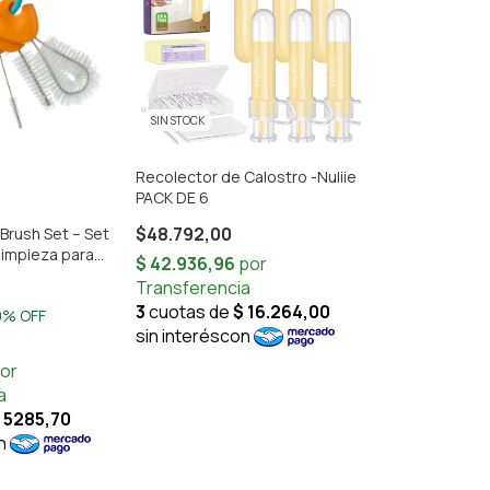
SIN STOCK
Recolector de Calostro -Nuliie
PACK DE 6
$48.792,00
 Brush Set – Set
 limpieza para
s y accesorios
0
% OFF