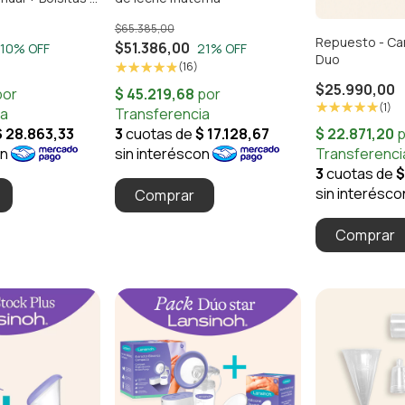
$65.385,00
Repuesto - Ca
$51.386,00
10
% OFF
21
% OFF
Duo
(16)
$25.990,00
(1)