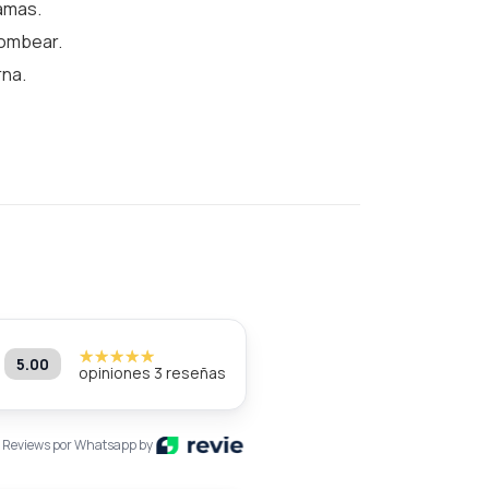
mamas.
bombear.
rna.
5.00
opiniones 3 reseñas
Reviews por Whatsapp by