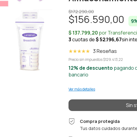
$172.290,00
$156.590,00
9
%
3 Reseñas
Precio sin impuestos
$129.413,22
12% de descuento
pagando c
bancario
Ver más detalles
Compra protegida
Tus datos cuidados durante