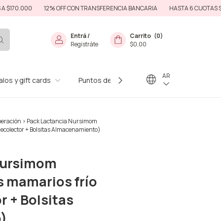
0
12% OFF CON TRANSFERENCIA BANCARIA
HASTA 6 CUOTAS SIN INTERE
Entrá
/
Carrito
(
0
)
Registráte
$0,00
AR
los y gift cards
Puntos de Venta
Preguntas Frecuente
peración
>
Pack Lactancia Nursimom
Recolector + Bolsitas Almacenamiento)
Nursimom
s mamarios frío
r + Bolsitas
)