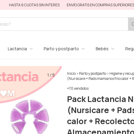
A 6 CUOTAS SIN INTERES
ENVÍO GRATIS EN COMPRAS SUPERIORES A $170.00
Lactancia
Parto y postparto
Bebés
Rega
Inicio
>
Parto y postparto
>
Higiene y recu
1
/
5
(Nursicare + Pads mamarios frío calor + 
+70 vendidos
Pack Lactancia 
(Nursicare + Pad
calor + Recolecto
Almacenamiento