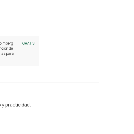
olmberg
GRATIS
ención de
días para
 y practicidad.