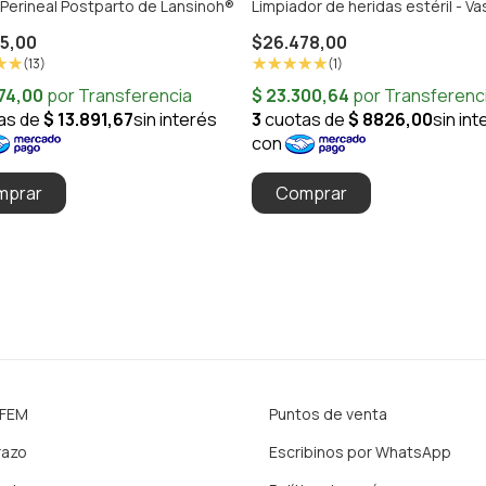
 Perineal Postparto de Lansinoh®
Limpiador de heridas estéril - V
75,00
$26.478,00
(13)
(1)
Comprar
IFEM
Puntos de venta
razo
Escribinos por WhatsApp