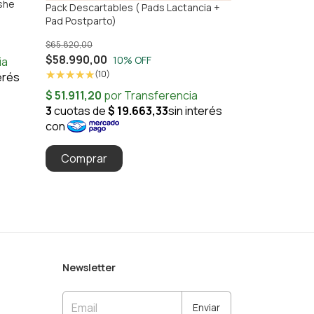
ashe
Repuesto de 24
Pack Descartables ( Pads Lactancia +
Frío/Calor
Pad Postparto)
$25.646,00
$65.820,00
(2)
$58.990,00
10
% OFF
(10)
¡Solo quedan
2
en s
Newsletter