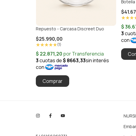
Botella
$41.6
Repuesto - Carcasa Discreet Duo
$25.990,00
(1)
NURS
Emba