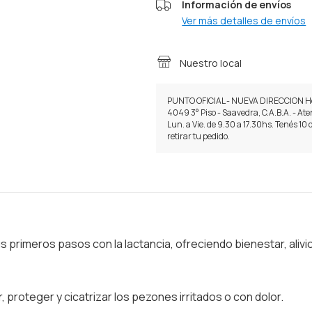
Información de envíos
Ver más detalles de envíos
Nuestro local
PUNTO OFICIAL - NUEVA DIRECCION H
4049 3° Piso - Saavedra, C.A.B.A. - At
Lun. a Vie. de 9.30 a 17.30hs. Tenés 10 
retirar tu pedido.
primeros pasos con la lactancia, ofreciendo bienestar, alivio
r, proteger y cicatrizar los pezones irritados o con dolor.