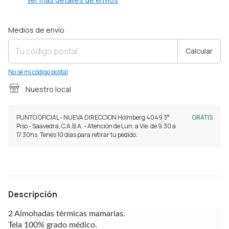
Entregas para el CP:
Cambiar CP
Medios de envío
Calcular
No sé mi código postal
Nuestro local
PUNTO OFICIAL - NUEVA DIRECCION Holmberg 4049 3°
GRATIS
Piso - Saavedra, C.A.B.A. - Atención de Lun. a Vie. de 9.30 a
17.30hs. Tenés 10 días para retirar tu pedido.
Descripción
2 Almohadas térmicas mamarias.
Tela 100% grado médico.