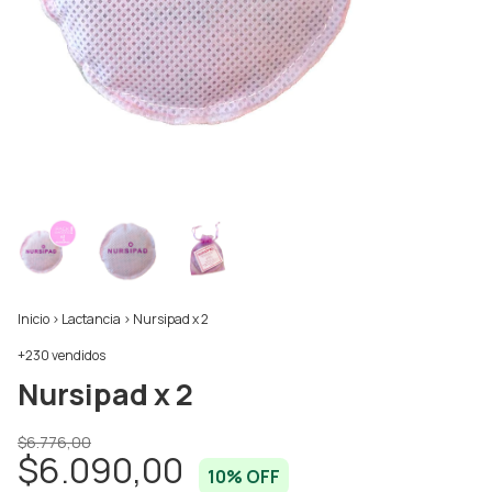
Inicio
>
Lactancia
>
Nursipad x 2
+230 vendidos
Nursipad x 2
$6.776,00
$6.090,00
10
% OFF