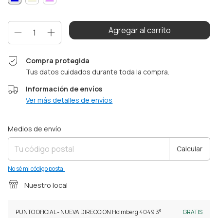
Compra protegida
Tus datos cuidados durante toda la compra.
Información de envíos
Ver más detalles de envíos
Entregas para el CP:
Cambiar CP
Medios de envío
Calcular
No sé mi código postal
Nuestro local
PUNTO OFICIAL - NUEVA DIRECCION Holmberg 4049 3°
GRATIS