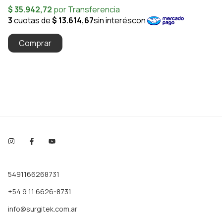
5491166268731
+54 9 11 6626-8731
info@surgitek.com.ar