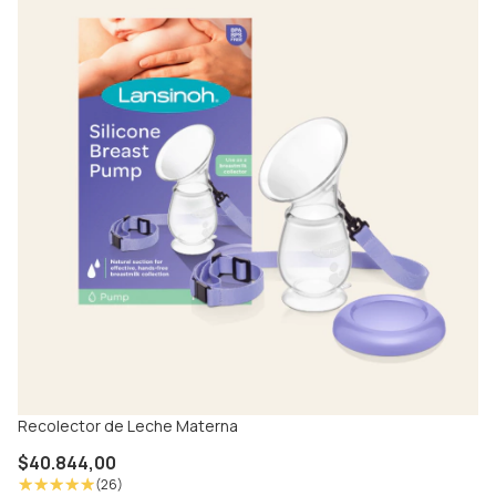
Recolector de Leche Materna
Pa
$40.844,00
$
(26)