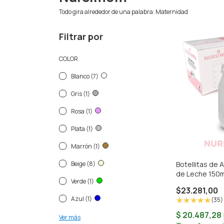
Todo gira alrededor de una palabra: Maternidad
Filtrar por
COLOR
Blanco (7)
Gris (1)
Rosa (1)
Plata (1)
Marrón (1)
Botellitas de
Beige (8)
de Leche 150ml
Verde (1)
$23.281,00
Azul (1)
(35)
Ver más