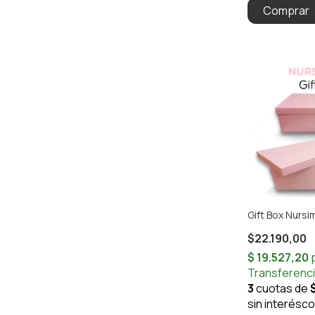
Comprar
Gift Box Nurs
$22.190,00