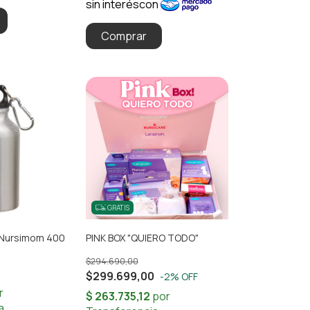
GRATIS
 Nursimom 400
PINK BOX "QUIERO TODO"
$294.690,00
$299.699,00
-2
% OFF