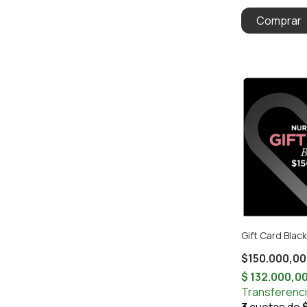
Gift Card Blac
$150.000,00