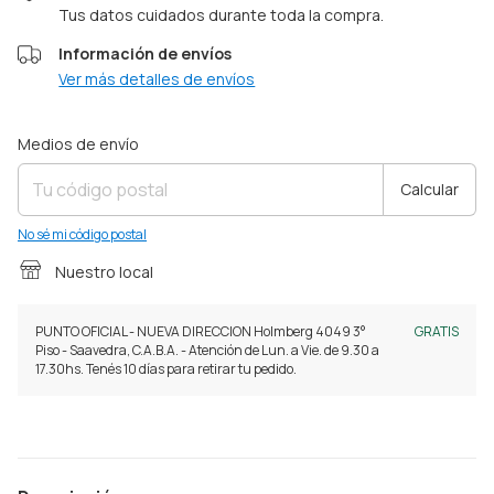
Tus datos cuidados durante toda la compra.
Información de envíos
Ver más detalles de envíos
Entregas para el CP:
Cambiar CP
Medios de envío
Calcular
No sé mi código postal
Nuestro local
PUNTO OFICIAL - NUEVA DIRECCION Holmberg 4049 3°
GRATIS
Piso - Saavedra, C.A.B.A. - Atención de Lun. a Vie. de 9.30 a
17.30hs. Tenés 10 días para retirar tu pedido.