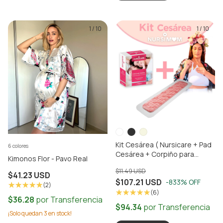
1
/
10
1
/
10
Kit Cesárea ( Nursicare + Pad
6 colores
Cesárea + Corpiño para
Kimonos Flor - Pavo Real
Lactancia BRAMOM)
$11.49 USD
$41.23 USD
$107.21 USD
-833
% OFF
(2)
(6)
¡Solo quedan
3
en stock!