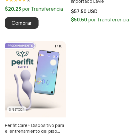
importado LaVie
$57.50 USD
1
/
10
SIN STOCK
Perifit Care+ Dispositivo para
el entrenamiento del piso
pélvico