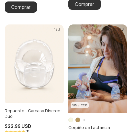
Comprar
Comprar
1
/
3
1
/
10
SIN STOCK
Repuesto - Carcasa Discreet
Duo
+1
$22.99 USD
Corpiño de Lactancia
(1)