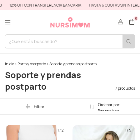
12% OFF CON TRANSFERENCIA BANCARIA
HASTA 6 CUOTAS SIN INTERES
0
Inicio
>
Parto y postparto
>
Soporte y prendas postparto
Soporte y prendas
postparto
7 productos
Ordenar por:
Filtrar
Más vendidos
1
/
2
1
/
5