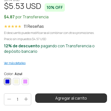
$5.53 USD
10
% OFF
11 Reseñas
El descuento puede modificarse al combinar con otras promociones.
Precio sin impuestos
$4.57 USD
12% de descuento
pagando con Transferencia o
depósito bancario
Ver más detalles
Color:
Azul