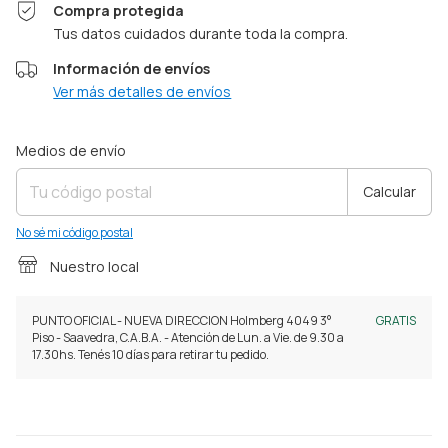
Compra protegida
Tus datos cuidados durante toda la compra.
Información de envíos
Ver más detalles de envíos
Entregas para el CP:
Cambiar CP
Medios de envío
Calcular
No sé mi código postal
Nuestro local
PUNTO OFICIAL - NUEVA DIRECCION Holmberg 4049 3°
GRATIS
Piso - Saavedra, C.A.B.A. - Atención de Lun. a Vie. de 9.30 a
17.30hs. Tenés 10 días para retirar tu pedido.