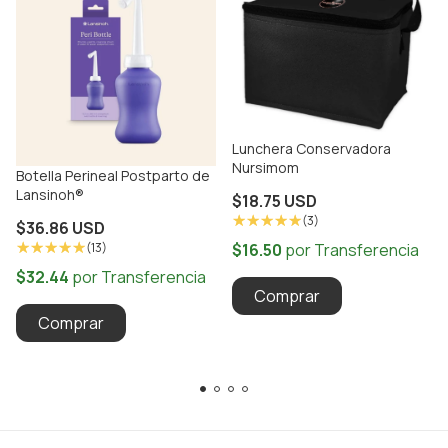
Lunchera Conservadora
Nursimom
Botella Perineal Postparto de
Lansinoh®
$18.75 USD
(3)
$36.86 USD
(13)