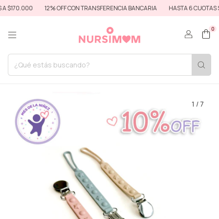
$170.000
12% OFF CON TRANSFERENCIA BANCARIA
HASTA 6 CUOTAS SIN
0
1
/
7